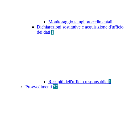
Monitoraggio tempi procedimentali
Dichiarazioni sostitutive e acquisizione d'ufficio
dei dati
1
Recapiti dell'ufficio responsabile
1
Provvedimenti
37