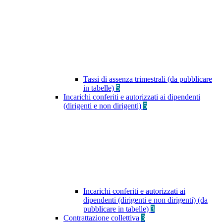
Tassi di assenza trimestrali (da pubblicare
in tabelle)
5
Incarichi conferiti e autorizzati ai dipendenti
(dirigenti e non dirigenti)
5
Incarichi conferiti e autorizzati ai
dipendenti (dirigenti e non dirigenti) (da
pubblicare in tabelle)
3
Contrattazione collettiva
3