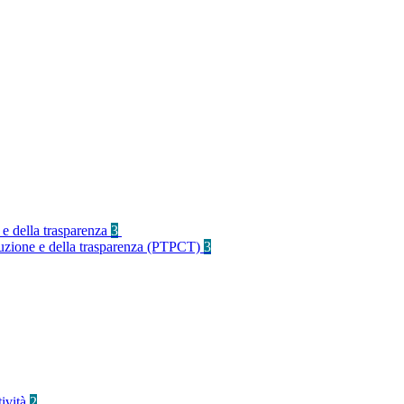
 e della trasparenza
3
rruzione e della trasparenza (PTPCT)
3
tività
2