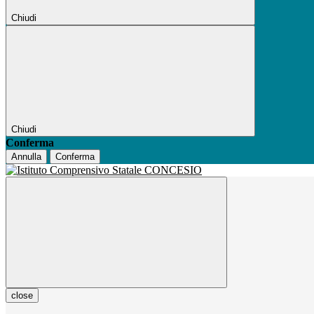
Chiudi
Chiudi
Conferma
Annulla
Conferma
close