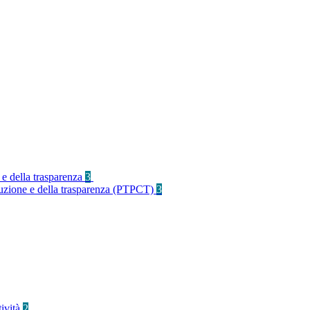
 e della trasparenza
3
rruzione e della trasparenza (PTPCT)
3
tività
2