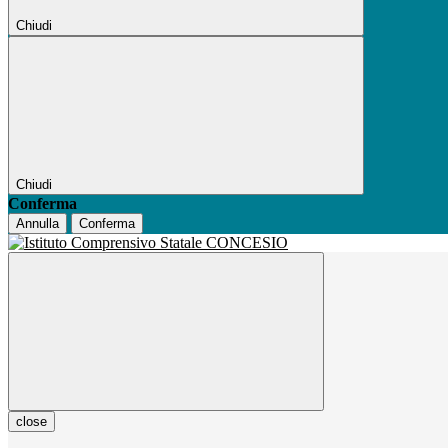
Chiudi
Chiudi
Conferma
Annulla
Conferma
close