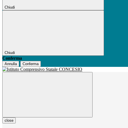
Chiudi
Chiudi
Conferma
Annulla
Conferma
close