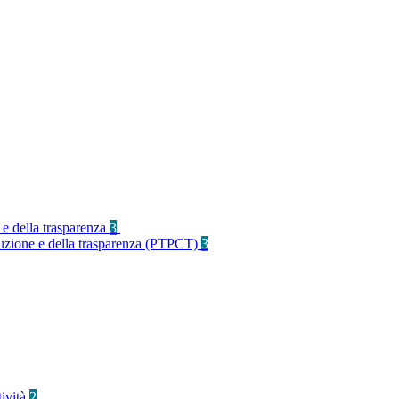
 e della trasparenza
3
rruzione e della trasparenza (PTPCT)
3
tività
2