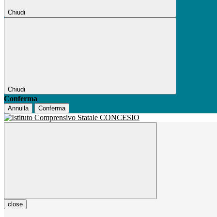
Chiudi
Chiudi
Conferma
Annulla
Conferma
close