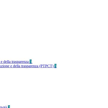
 e della trasparenza
3
rruzione e della trasparenza (PTPCT)
3
tività
2