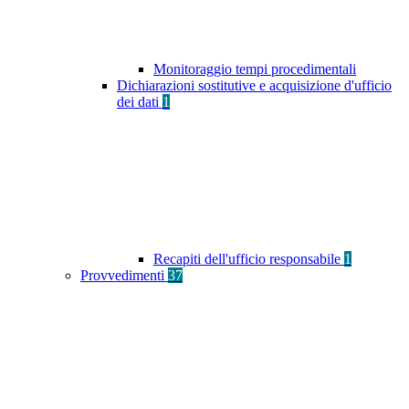
Monitoraggio tempi procedimentali
Dichiarazioni sostitutive e acquisizione d'ufficio
dei dati
1
Recapiti dell'ufficio responsabile
1
Provvedimenti
37