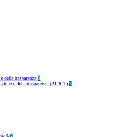
 e della trasparenza
3
rruzione e della trasparenza (PTPCT)
3
tività
2