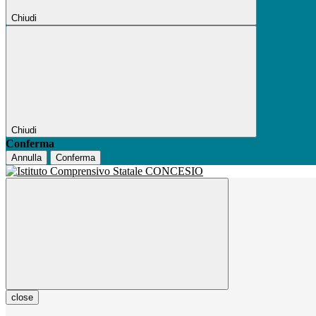
Chiudi
Chiudi
Conferma
Annulla
Conferma
close