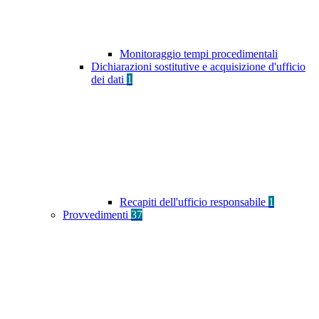
Monitoraggio tempi procedimentali
Dichiarazioni sostitutive e acquisizione d'ufficio
dei dati
1
Recapiti dell'ufficio responsabile
1
Provvedimenti
37