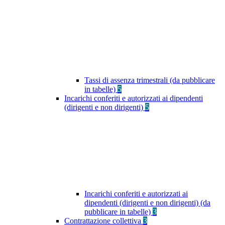
Tassi di assenza trimestrali (da pubblicare
in tabelle)
5
Incarichi conferiti e autorizzati ai dipendenti
(dirigenti e non dirigenti)
5
Incarichi conferiti e autorizzati ai
dipendenti (dirigenti e non dirigenti) (da
pubblicare in tabelle)
3
Contrattazione collettiva
3