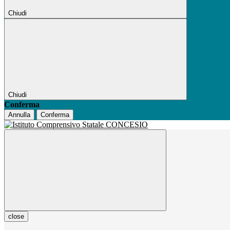
Chiudi
Chiudi
Conferma
Annulla
Conferma
close