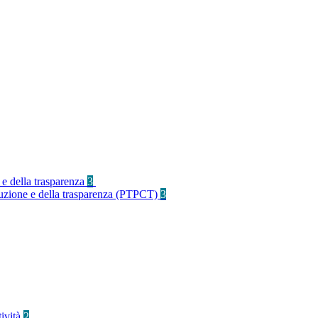
 e della trasparenza
3
rruzione e della trasparenza (PTPCT)
3
tività
2