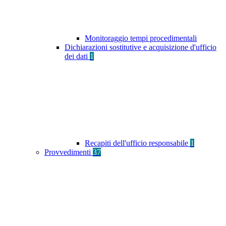
Monitoraggio tempi procedimentali
Dichiarazioni sostitutive e acquisizione d'ufficio
dei dati
1
Recapiti dell'ufficio responsabile
1
Provvedimenti
37