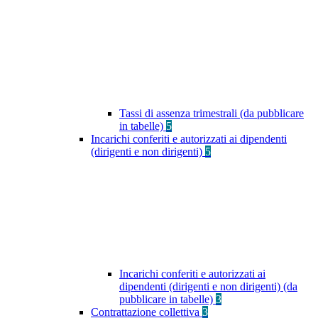
Tassi di assenza trimestrali (da pubblicare
in tabelle)
5
Incarichi conferiti e autorizzati ai dipendenti
(dirigenti e non dirigenti)
5
Incarichi conferiti e autorizzati ai
dipendenti (dirigenti e non dirigenti) (da
pubblicare in tabelle)
3
Contrattazione collettiva
3