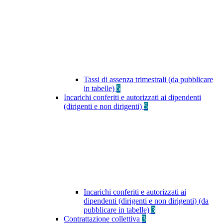
Tassi di assenza trimestrali (da pubblicare
in tabelle)
5
Incarichi conferiti e autorizzati ai dipendenti
(dirigenti e non dirigenti)
5
Incarichi conferiti e autorizzati ai
dipendenti (dirigenti e non dirigenti) (da
pubblicare in tabelle)
3
Contrattazione collettiva
3