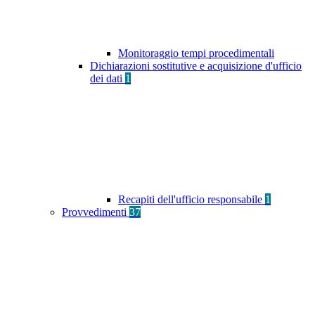
Monitoraggio tempi procedimentali
Dichiarazioni sostitutive e acquisizione d'ufficio
dei dati
1
Recapiti dell'ufficio responsabile
1
Provvedimenti
37