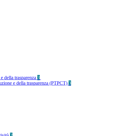
 e della trasparenza
3
rruzione e della trasparenza (PTPCT)
3
tività
2