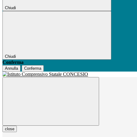
Chiudi
Chiudi
Conferma
Annulla
Conferma
close