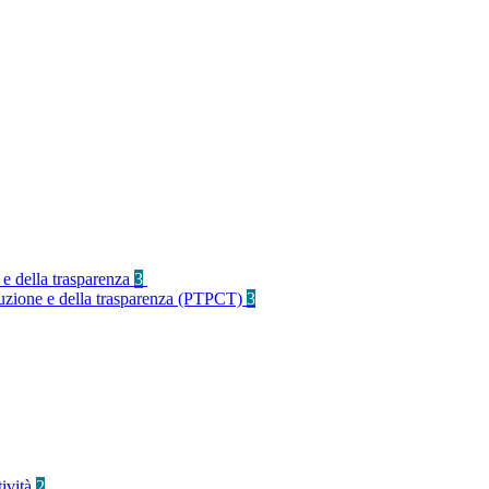
 e della trasparenza
3
rruzione e della trasparenza (PTPCT)
3
tività
2