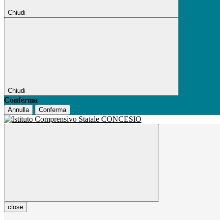
Chiudi
Chiudi
Conferma
Annulla
Conferma
close