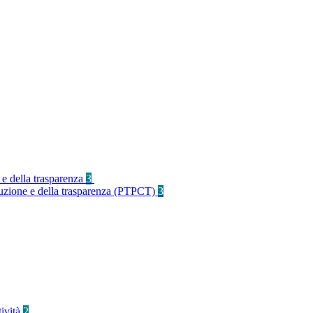
 e della trasparenza
3
rruzione e della trasparenza (PTPCT)
3
tività
2