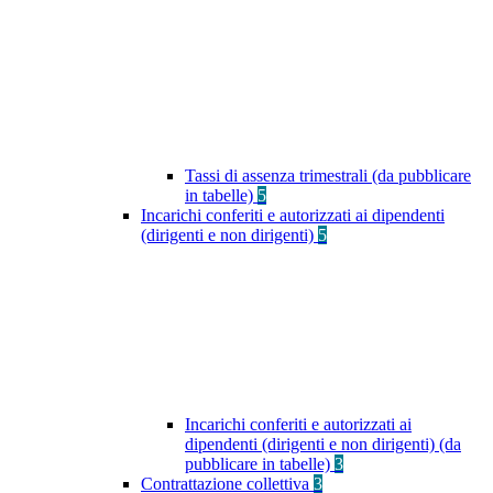
Tassi di assenza trimestrali (da pubblicare
in tabelle)
5
Incarichi conferiti e autorizzati ai dipendenti
(dirigenti e non dirigenti)
5
Incarichi conferiti e autorizzati ai
dipendenti (dirigenti e non dirigenti) (da
pubblicare in tabelle)
3
Contrattazione collettiva
3