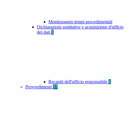
Monitoraggio tempi procedimentali
Dichiarazioni sostitutive e acquisizione d'ufficio
dei dati
1
Recapiti dell'ufficio responsabile
1
Provvedimenti
37