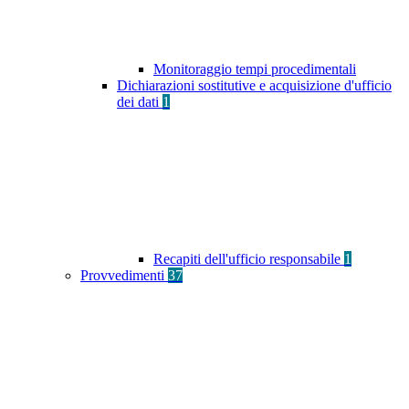
Monitoraggio tempi procedimentali
Dichiarazioni sostitutive e acquisizione d'ufficio
dei dati
1
Recapiti dell'ufficio responsabile
1
Provvedimenti
37