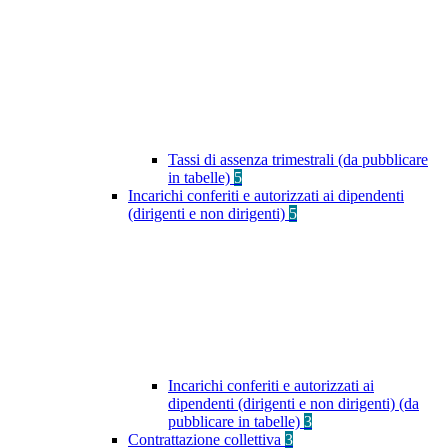
Tassi di assenza trimestrali (da pubblicare
in tabelle)
5
Incarichi conferiti e autorizzati ai dipendenti
(dirigenti e non dirigenti)
5
Incarichi conferiti e autorizzati ai
dipendenti (dirigenti e non dirigenti) (da
pubblicare in tabelle)
3
Contrattazione collettiva
3