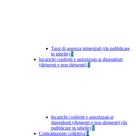
Tassi di assenza trimestrali (da pubblicare
in tabelle)
5
Incarichi conferiti e autorizzati ai dipendenti
(dirigenti e non dirigenti)
5
Incarichi conferiti e autorizzati ai
dipendenti (dirigenti e non dirigenti) (da
pubblicare in tabelle)
3
Contrattazione collettiva
3