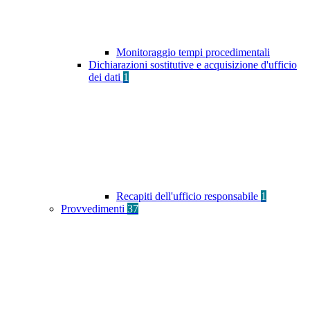
Monitoraggio tempi procedimentali
Dichiarazioni sostitutive e acquisizione d'ufficio
dei dati
1
Recapiti dell'ufficio responsabile
1
Provvedimenti
37