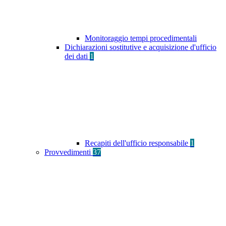
Monitoraggio tempi procedimentali
Dichiarazioni sostitutive e acquisizione d'ufficio
dei dati
1
Recapiti dell'ufficio responsabile
1
Provvedimenti
37