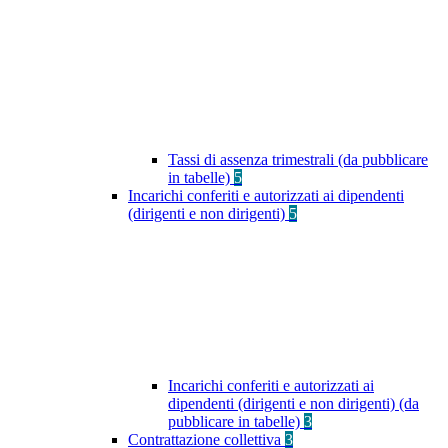
Tassi di assenza trimestrali (da pubblicare
in tabelle)
5
Incarichi conferiti e autorizzati ai dipendenti
(dirigenti e non dirigenti)
5
Incarichi conferiti e autorizzati ai
dipendenti (dirigenti e non dirigenti) (da
pubblicare in tabelle)
3
Contrattazione collettiva
3