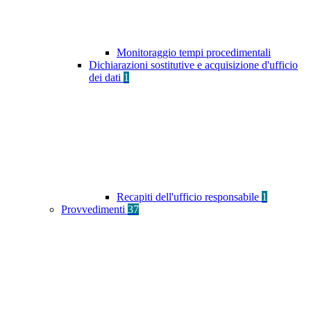
Monitoraggio tempi procedimentali
Dichiarazioni sostitutive e acquisizione d'ufficio
dei dati
1
Recapiti dell'ufficio responsabile
1
Provvedimenti
37