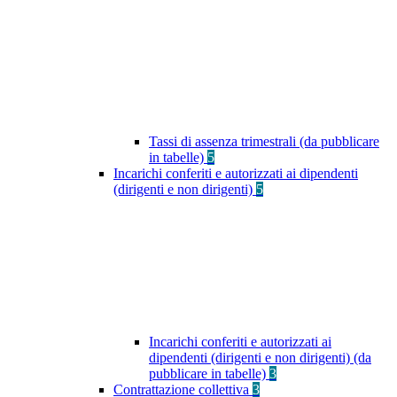
Tassi di assenza trimestrali (da pubblicare
in tabelle)
5
Incarichi conferiti e autorizzati ai dipendenti
(dirigenti e non dirigenti)
5
Incarichi conferiti e autorizzati ai
dipendenti (dirigenti e non dirigenti) (da
pubblicare in tabelle)
3
Contrattazione collettiva
3