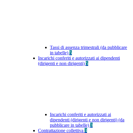
Tassi di assenza trimestrali (da pubblicare
in tabelle)
5
Incarichi conferiti e autorizzati ai dipendenti
(dirigenti e non dirigenti)
5
Incarichi conferiti e autorizzati ai
dipendenti (dirigenti e non dirigenti) (da
pubblicare in tabelle)
3
Contrattazione collettiva
3