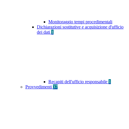
Monitoraggio tempi procedimentali
Dichiarazioni sostitutive e acquisizione d'ufficio
dei dati
1
Recapiti dell'ufficio responsabile
1
Provvedimenti
37