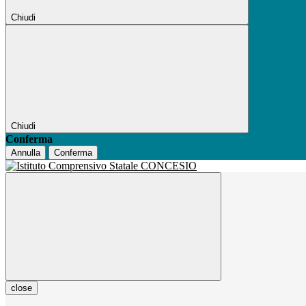
Chiudi
Chiudi
Conferma
Annulla
Conferma
close