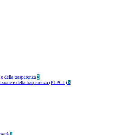
 e della trasparenza
3
rruzione e della trasparenza (PTPCT)
3
tività
2