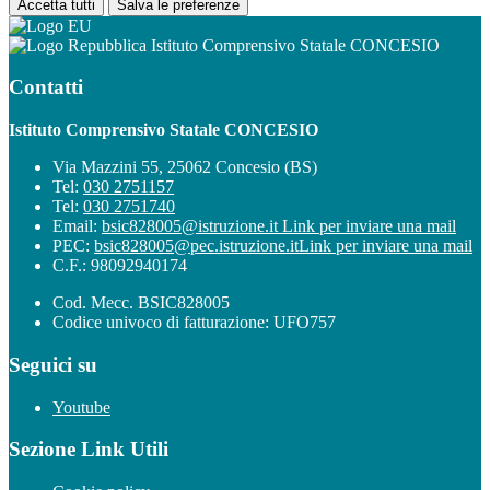
Accetta tutti
Salva le preferenze
Istituto Comprensivo Statale CONCESIO
Contatti
Istituto Comprensivo Statale CONCESIO
Via Mazzini 55, 25062 Concesio (BS)
Tel:
030 2751157
Tel:
030 2751740
Email:
bsic828005@istruzione.it
Link per inviare una mail
PEC:
bsic828005@pec.istruzione.it
Link per inviare una mail
C.F.: 98092940174
Cod. Mecc. BSIC828005
Codice univoco di fatturazione: UFO757
Seguici su
Youtube
Sezione Link Utili