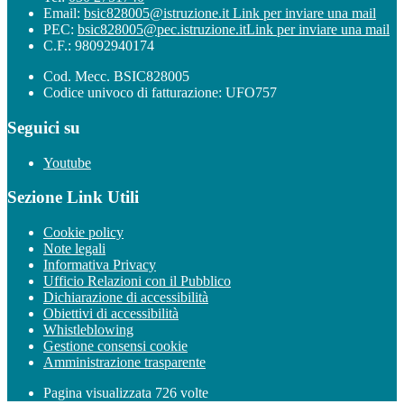
Email:
bsic828005@istruzione.it
Link per inviare una mail
PEC:
bsic828005@pec.istruzione.it
Link per inviare una mail
C.F.: 98092940174
Cod. Mecc. BSIC828005
Codice univoco di fatturazione: UFO757
Seguici su
Youtube
Sezione Link Utili
Cookie policy
Note legali
Informativa Privacy
Ufficio Relazioni con il Pubblico
Dichiarazione di accessibilità
Obiettivi di accessibilità
Whistleblowing
Gestione consensi cookie
Amministrazione trasparente
Pagina visualizzata
726
volte