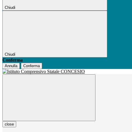
Chiudi
Chiudi
Conferma
Annulla
Conferma
close