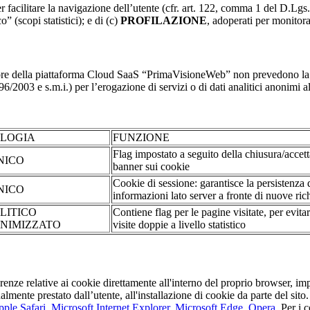
r facilitare la navigazione dell’utente (cfr. art. 122, comma 1 del D.Lgs
o” (scopi statistici); e di (c)
PROFILAZIONE
, adoperati per monitor
re della piattaforma Cloud SaaS “PrimaVisioneWeb” non prevedono la regi
2003 e s.m.i.) per l’erogazione di servizi o di dati analitici anonimi al 
OLOGIA
FUNZIONE
Flag impostato a seguito della chiusura/accet
NICO
banner sui cookie
Cookie di sessione: garantisce la persistenza 
NICO
informazioni lato server a fronte di nuove rich
LITICO
Contiene flag per le pagine visitate, per evita
NIMIZZATO
visite doppie a livello statistico
erenze relative ai cookie direttamente all'interno del proprio browser, im
tualmente prestato dall’utente, all'installazione di cookie da parte del si
ple Safari
,
Microsoft Internet Explorer
,
Microsoft Edge
,
Opera
. Per i 