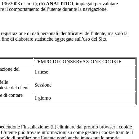
. 196/2003 e s.m.i.); (b)
ANALITICI
, impiegati per valutare
are il comportamento dell’utente durante la navigazione.
strazione di dati personali identificativi dell’utente, ma solo la
fine di elaborare statistiche aggregate sull’uso del Sito.
TEMPO DI CONSERVAZIONE COOKIE
tazione del
1 mese
delle
Sessione
ieste del client.
re di contare
1 giorno
pedendone l’installazione; (ii) eliminare dal proprio browser i cookie
to. L’utente può trovare informazioni su come gestire i cookie tramite il
cookie di profilazione l’utente potrà anche impostare le proprie