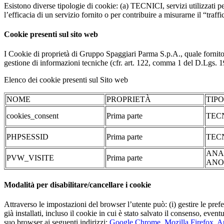
Esistono diverse tipologie di cookie: (a) TECNICI, servizi utilizzati pe
l’efficacia di un servizio fornito o per contribuire a misurarne il “traffic
Cookie presenti sul sito web
I Cookie di proprietà di Gruppo Spaggiari Parma S.p.A., quale fornito
gestione di informazioni tecniche (cfr. art. 122, comma 1 del D.Lgs. 196/
Elenco dei cookie presenti sul Sito web
NOME
PROPRIETÀ
TIP
cookies_consent
Prima parte
TEC
PHPSESSID
Prima parte
TEC
ANA
PVW_VISITE
Prima parte
ANO
Modalità per disabilitare/cancellare i cookie
Attraverso le impostazioni del browser l’utente può: (i) gestire le pref
già installati, incluso il cookie in cui è stato salvato il consenso, even
suo browser ai seguenti indirizzi:
Google Chrome
,
Mozilla Firefox
,
Ap