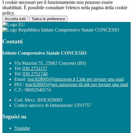
I cookie necessari per il funzionamento non possono essere
disabilitati. È possibile consultare l'elenco nella pagina della cookie
policy.
Accetta tutti
Salva le preferenze
Istituto Comprensivo Statale CONCESIO
Contatti
Istituto Comprensivo Statale CONCESIO
Via Mazzini 55, 25062 Concesio (BS)
Tel:
030 2751157
Tel:
030 2751740
Email:
bsic828005@istruzione.it
Link per inviare una mail
PEC:
bsic828005@pec.istruzione.it
Link per inviare una mail
C.F.: 98092940174
Cod. Mecc. BSIC828005
Codice univoco di fatturazione: UFO757
Seguici su
Youtube