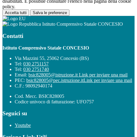
disabilitati. È possibile consultare l'elenco nella pagina della cookie
policy.
Accetta tutti
Salva le preferenze
Istituto Comprensivo Statale CONCESIO
Contatti
Istituto Comprensivo Statale CONCESIO
Via Mazzini 55, 25062 Concesio (BS)
Tel:
030 2751157
Tel:
030 2751740
Email:
bsic828005@istruzione.it
Link per inviare una mail
PEC:
bsic828005@pec.istruzione.it
Link per inviare una mail
C.F.: 98092940174
Cod. Mecc. BSIC828005
Codice univoco di fatturazione: UFO757
Seguici su
Youtube