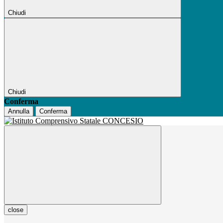
Chiudi
Chiudi
Conferma
Annulla
Conferma
close