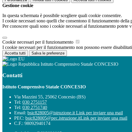
Gestione cookie
In questa schermata è possibile scegliere quali cookie consentire.
I cookie necessari sono quelli che consentono il funzionamento della pi
Per conoscere quali sono i cookie necessari al funzionamento potete v
Cookie necessari per il funzionamento
I cookie necessari per il funzionamento non possono essere disabilitati.
Accetta tutti
Salva le preferenze
Istituto Comprensivo Statale CONCESIO
Contatti
Istituto Comprensivo Statale CONCESIO
Via Mazzini 55, 25062 Concesio (BS)
Tel:
030 2751157
Tel:
030 2751740
Email:
bsic828005@istruzione.it
Link per inviare una mail
PEC:
bsic828005@pec.istruzione.it
Link per inviare una mail
C.F.: 98092940174