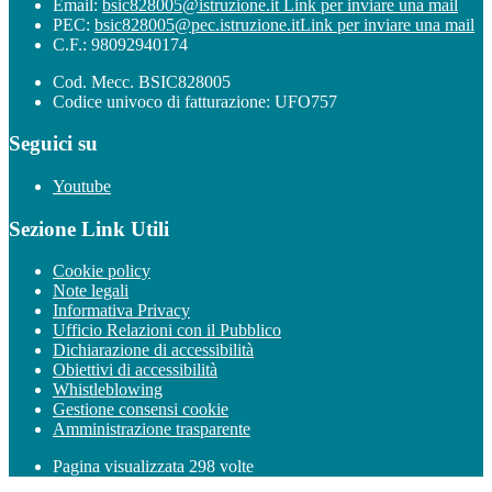
Email:
bsic828005@istruzione.it
Link per inviare una mail
PEC:
bsic828005@pec.istruzione.it
Link per inviare una mail
C.F.: 98092940174
Cod. Mecc. BSIC828005
Codice univoco di fatturazione: UFO757
Seguici su
Youtube
Sezione Link Utili
Cookie policy
Note legali
Informativa Privacy
Ufficio Relazioni con il Pubblico
Dichiarazione di accessibilità
Obiettivi di accessibilità
Whistleblowing
Gestione consensi cookie
Amministrazione trasparente
Pagina visualizzata
298
volte